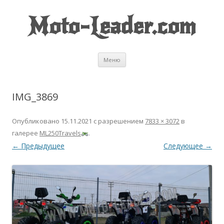
Moto-Leader.com
Перейти к содержимому
Меню
IMG_3869
Опубликовано
15.11.2021
с разрешением
7833 × 3072
в
галерее
ML250Travels
.
← Предыдущее
Следующее →