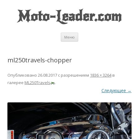
Moto-Leader.com
Перейти к содержимому
Меню
ml250travels-chopper
Опубликовано
26.08.2017
с разрешением
1836 × 3264
в
галерее
ML250Travels
.
Следующее →