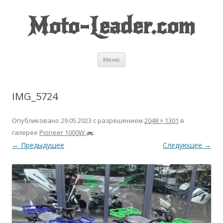
Moto-Leader.com
Перейти к содержимому
Меню
IMG_5724
Опубликовано
29.05.2023
с разрешением
2048 × 1301
в
галерее
Pioneer 1000W
.
← Предыдущее
Следующее →