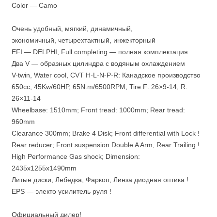
Color — Camo
Очень удобный, мягкий, динамичный,
экономичный, четырехтактный, инжекторный
EFI — DELPHI, Full completing — полная комплектация
Два V — образных цилиндра с водяным охлаждением
V-twin, Water cool, CVT H-L-N-P-R: Канадское производство
650сс, 45Kw/60HP, 65N.m/6500RPM, Tire F: 26×9-14, R:
26×11-14
Wheelbase: 1510mm; Front tread: 1000mm; Rear tread:
960mm
Clearance 300mm; Brake 4 Disk; Front differential with Lock !
Rear reducer; Front suspension Double A Arm, Rear Trailing !
High Performance Gas shock; Dimension:
2435x1255x1490mm
Литые диски, Лебедка, Фаркоп, Линза диодная оптика !
EPS — электo усилитель руля !
Официальный дилер!