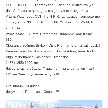
EFI — DELPHI, Full completing — полная комплектация
Два V образных цилиндра с водяным охлаждением
V-twin, Water cool, CVT H-L-N-P-R: Канадское производство
850сс, 50Kw/70Hp, 75 N.m/6500RPM, Tire F: 26×9-14, R:
26×11-14
Wheelbase: 1510mm; Front tread: 1000mm; Rear tread:
960mm
Clearance 300mm; Brake 4 Disk; Front Differential with Lock !
Rear reducer; Front suspension Double A Arm, Rear Trailing !
High Performance Gas shock; Dimension:
2435x1255x1490mm
Литые диски, Лебедка, Фаркоп, Линза
диодная оптика !!!
EPS — Электроусилитель руля !!!
Официальный дилер !
Документы, Гарантия и Сервис !!!