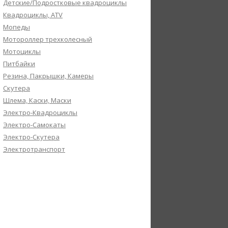
Детские/Подростковые квадроциклы
Квадроциклы, ATV
Мопеды
Мотороллер трехколесный
Мотоциклы
Питбайки
Резина, Пакрышки, Камеры
Скутера
Шлема, Каски, Маски
Электро-Квадроциклы
Электро-Самокаты
Электро-Скутера
Электротранспорт