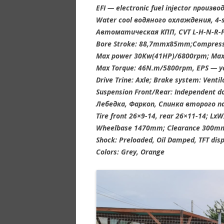
EFI — electronic fuel injector произво
Water cool водяного охлаждения, 4-s
Автоматическая КПП, CVT L-H-N-R-
Bore Stroke: 88,7mmx85mm;Compressi
Max power 30Kw(41HP)/6800rpm; Ma
Max Torque: 46N.m/5800rpm, EPS — у
Drive Trine: Axle; Brake system: Ventil
Suspension Front/Rear: Independent d
Лебедка, Фаркоп, Спинка второго п
Tire front 26×9-14, rear 26×11-14; L
Wheelbase 1470mm; Clearance 300mm;
Shock: Preloaded, Oil Damped, TFT disp
Colors: Grey, Orange