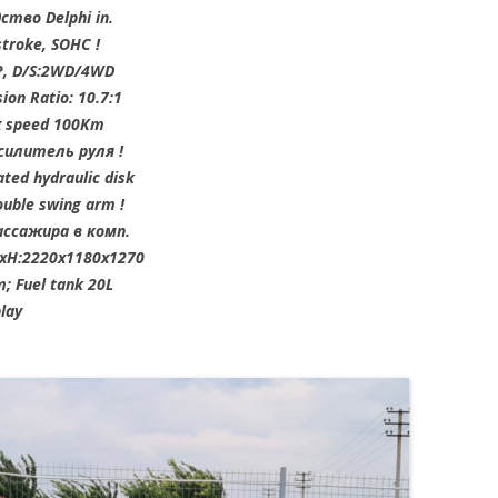
дство Delphi in.
troke, SOHC !
P, D/S:2WD/4WD
on Ratio: 10.7:1
x speed 100Km
силитель руля !
ated hydraulic disk
ouble swing arm !
ассажира в комп.
xWxH:2220x1180x1270
 Fuel tank 20L
lay